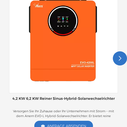
4,2 KW 6,2 KW Reiner Sinus-Hybrid-Solarwechselrichter
Versorgen Sie Ihr Zuhause oder Ihr Unternehmen mit Strom – mit
De
dem Anern EVO-L Hybrid-Solarwechselrichter. Er bietet reine
A
Sinuswellenausgabe, integriertes 120-A-MPPT-Laden, batterielosen
Betrieb, automatische Lithium-Batterie-Aktivierung und optionale
ANFRAGE ABSENDEN