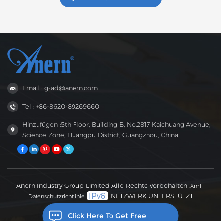
WLAN-Überwachung und sorgt so für maximale Effizienz und
unterbrechungsfreie Stromversorgung. Dank eines breiten PV-
Ho
Eingangsbereichs, zweier AC-Ausgänge und robustem Staubschutz ist
die EVO-L Serie eine zuverlässige und kostengünstige Lösung für
Solaranlagen in Wohnhäusern, Gewerbebetrieben und
netzunabhängigen Anlagen.
Email : g-ad@anern.com
Tel : +86-8620-89269660
Hinzufügen :5th Floor, Building B, No.2817 Kaichuang Avenue,
Science Zone, Huangpu District, Guangzhou, China
Anern Industry Group Limited Alle Rechte vorbehalten .
|
Xml
NETZWERK UNTERSTÜTZT
Datenschutzrichtlinie
Click Here To Get Free