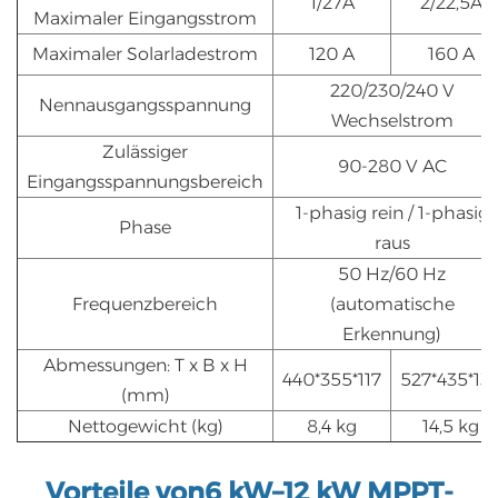
1/27A
2/22,5A
Maximaler Eingangsstrom
Maximaler Solarladestrom
120 A
160 A
220/230/240 V
Nennausgangsspannung
Wechselstrom
Zulässiger
90-280 V AC
Eingangsspannungsbereich
1-phasig rein / 1-phasig
Phase
raus
50 Hz/60 Hz
Frequenzbereich
(automatische
Erkennung)
Abmessungen: T x B x H
440*355*117
527*435*13
(mm)
Nettogewicht (kg)
8,4 kg
14,5 kg
Vorteile von
6 kW–12 kW MPPT-