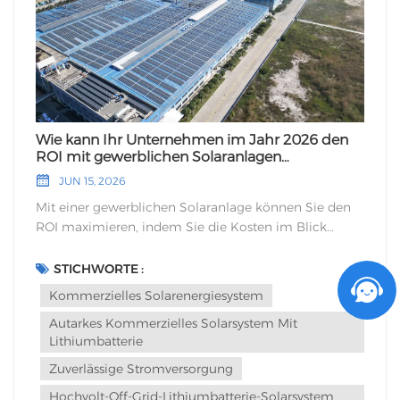
Wie kann Ihr Unternehmen im Jahr 2026 den
ROI mit gewerblichen Solaranlagen
maximieren?
JUN 15, 2026
Mit einer gewerblichen Solaranlage können Sie den ROI maximieren, indem Sie die Kosten im Blick behalten, finanzielle Vorteile nutzen und Ihre Anlage optimal betreiben. Viele Unternehmen erzielen Amortisationszeiten zwischen fünf und zehn Jahren, und die durchschnittlichen Renditen übertreffen oft die traditioneller Investitionen. Dank der steigenden Effizienz von Solaranlagen und der Verbesserung von Energiespeichertechnologien haben Sie Ihre Energiekosten immer besser im Griff. Ein Energieaudit hilft Ihnen, die Anlagengröße an Ihren tatsächlichen Verbrauch anzupassen, was die Einsparungen und den langfristigen Wert steigert. Erfahren Sie mehr darüber, wie eine Kommerzielles Solarenergiesystem kann Ihr Unternehmen verändern.Wichtigste ErkenntnisseLassen Sie ein Energieaudit durchführen, um Ineffizienzen aufzudecken und die richtige Größe der Solaranlage für Ihr Unternehmen zu ermitteln.Nutzen Sie Steuervergünstigungen, Zuschüsse und Rabatte, um die Vorlaufkosten zu senken und die langfristige Rendite Ihrer Solarinvestition zu verbessern.Wählen Sie hochwertige Solarmodule, zuverlässige Komponenten und erfahrene Installateure, um optimale Leistung und Langlebigkeit zu gewährleisten.Nutzen Sie fortschrittliche Überwachungsinstrumente, um die Energieproduktion zu verfolgen, Probleme frühzeitig zu erkennen und eine optimale Systemeffizienz aufrechtzuerhalten.Setzen Sie auf vorbeugende Wartungsstrategien wie regelmäßige Reinigung und Inspektionen, um die Lebensdauer des Systems zu verlängern und den ROI zu maximieren.Kostenmanagement für kommerzielle SolarenergiesystemeEnergieaudit zur KostenoptimierungDen ROI einer gewerblichen Solaranlage maximieren Sie, indem Sie ein umfassendes Energieaudit durchführen. Dieses Audit hilft Ihnen, Ihren aktuellen Energieverbrauch zu analysieren und Einsparpotenziale aufzudecken. Energieaudits decken Verschwendung auf, die Ihre Stromrechnung in die Höhe treibt. Sie erhalten konkrete Handlungsempfehlungen, um diese Ineffizienzen zu beheben. Wenn Sie diese Punkte vor der Installation Ihrer gewerblichen Solaranlage angehen, läuft Ihr Unternehmen mit maximaler Leistung. Dieser Ansatz reduziert Ihren Energiebedarf und ermöglicht Ihnen die Investition in eine kleinere, kostengünstigere Solaranlage.Energieaudits helfen Ihnen:Identifizieren Sie ineffiziente Beleuchtung, Heizungs-, Lüftungs- und Klimaanlagen sowie veraltete Haushaltsgeräte.Rüsten Sie auf ENERGY STAR®-Geräte um, dichten Sie die Lüftungskanäle ab und verbessern Sie die Isolierung.Senken Sie Ihre monatlichen Energiekosten und entlasten Sie Ihre elektrische Infrastruktur.Sie erhalten ein klares Bild Ihres Energieprofils, das Ihnen bei der Auswahl der richtigen Systemgröße hilft. Dieser Schritt stellt sicher, dass Sie nicht zu viel ausgeben und trägt zur Maximierung des ROI bei. Für Unternehmen, die eine zuverlässige Stromversorgung benötigen, eignen sich Lösungen wie beispielsweise Kommerzielles Solarenergiesystem Wir bieten maßgeschneiderte Optionen, die Ihren Konsumgewohnheiten entsprechen.Kontrolle der einmaligen und laufenden KostenDie Kontrolle der Kostentreiber ist entscheidend für die Maximierung des ROI einer gewerblichen Solaranlage. Sie müssen die Faktoren verstehen, die sowohl die Installations- als auch die Betriebskosten beeinflussen. Zu den häufigsten Kostentreibern im Jahr 2026 zählen:Systemgröße: Größere Systeme erfordern höhere Anfangsinvestitionen, profitieren aber von Skaleneffekten, wodurch die Kosten pro Watt sinken.Arten von Solarmodulen: Monokristalline, polykristalline und Dünnschichtmodule unterscheiden sich in Kosten und Effizienz.Installationskosten: Arbeitskosten, Genehmigungsgebühren, Dachart und elektrische Modernisierungen tragen zu den Gesamtkosten bei.Gerätekosten: Wechselrichter, Montagezubehör und Verkabelung beeinflussen Ihre Gesamtinvestition.Die anfängliche Investition für eine gewerbliche Solaranlage liegt in der Regel zwischen 150.000 und 500.000 US-Dollar oder mehr, abhängig von der Anlagengröße und ohne Berücksichtigung von Förderungen. Zu den laufenden Kosten gehören Wartung und Reinigung, der Austausch von Geräten nach Ablauf der Garantie sowie höhere Versicherungsprämien, wenn die Anlage in Ihre Police aufgenommen wird.Laufende Kosten, die zu berücksichtigen sind:Wartungs- und Reinigungskosten für optimale Leistung.Anpassungen der Versicherungsprämien.Professionelle Reinigungsdienste und Gerätemodernisierungen.Sie können diese Kosten senken, indem Sie effiziente Geräte auswählen, Installationsverträge aushandeln und regelmäßige Wartungen einplanen. Wenn Sie Ineffizienzen frühzeitig beheben, reduzieren Sie Ihren Energiebedarf und maximieren die Rentabilität. Intelligente Investitionen in hochwertige Komponenten und eine fachgerechte Installation helfen Ihnen, unerwartete Ausgaben zu vermeiden.Die Auswirkungen einer gewerblichen Solaranlage auf Ihr Unternehmen werden deutlich, wenn Sie die Energiekosten vor und nach der Installation vergleichen:AspektVor der SolarinstallationNach der SolaranlageninstallationMonatliche StromkostenHochDeutlich reduziertSchutz vor PreiserhöhungenVerletzlichGesichertLangfristiges EinsparpotenzialBeschränktErheblichSie sichern Ihr Unternehmen gegen steigende Energiekosten ab und erzielen erhebliche langfristige Einsparungen. Die Maximierung des ROI hängt von Ihrer Fähigkeit ab, sowohl die anfänglichen als auch die laufenden Kostenfaktoren zu managen. Für Unternehmen, die fortschrittliche Energiespeicher benötigen, Autarkes Lithium-Batteriesystem für kommerzielle Solaranlagen liefert robuste Lösungen, die die Kosteneinsparungen weiter steigern.Sie erzielen eine maximale Rendite Ihrer Solaranlage durch die Kombination von Energieaudits, sorgfältiger Systemauswahl und proaktivem Kostenmanagement. Wenn Sie in eine zuverlässige Stromversorgung investieren, wie zum Beispiel Hochvolt-Off-Grid-Lithiumbatterie-Solarsystem für GewerbebetriebeSie stellen sicher, dass Ihr Unternehmen von gleichbleibender Leistung und optimierten Kostenstrukturen profitiert.Nutzung von Anreizen und Finanzierungsmöglichkeiten für SolarinvestitionenSie können bei Solarinvestitionen erhebliche Einsparungen erzielen, indem Sie verfügbare Steuervergünstigungen und Förderprogramme nutzen. Wenn Sie sich mit einem solchen Programm auseinandersetzen, sollten Sie Folgendes beachten: Kommerzielles SolarenergiesystemSie erhalten Zugang zu einer Reihe von Bundes- und Landesförderprogrammen, die Ihre Vorabkosten senken und Ihre langfristigen Renditen verbessern.Steuergutschriften und ZuschüsseSteuervergünstigungen und Zuschüsse spielen eine entscheidende Rolle bei der Senkung der Anfangsinvestitionen für Solaranlagen. Mit dem Bundesinvestitionssteuerbonus (ITC) können Sie 30 % Ihrer gesamten Systemkosten von Ihrer Bundessteuerlast absetzen. Unter Umständen erhalten Sie zusätzliche Steuervergünstigungen, wenn Ihr Projekt inländisch hergestellte Komponenten verwendet oder sich in einer energieeffizienten Gemeinde befindet. Viele Bundesstaaten bieten weitere Zuschüsse und Rabatte an, die Ihre Ausgaben zusätzlich reduzieren. Die folgende Tabelle zeigt die wichtigsten Steuervergünstigungen und Anreize für gewerbliche Solarinvestitionen im Jahr 2026:SteuergutschriftartBeschreibungSteuergutschrift für Investitionen des Bundes30 % der gesamten Systemkosten können von der Bundessteuer abgezogen werden.BonusguthabenZusätzliche Gutschriften für inländische Inhalte oder Standorte mit energieeffizienter GemeinschaftBeschleunigte Abschreibung (MACRS)einen großen Teil des Systemwertes innerhalb kurzer Zeit abschreibenStaatliche und lokale RabatteVorab-Rabatte, Leistungsanreize und Steuerbefreiungen je nach StandortTipp: Durch die Kombination dieser Anreize können im Laufe der Zeit 50–70 % oder mehr Ihrer gesamten Projektkosten ausgeglichen werden.Abschreibung und RabatteAbschreibungspläne und Förderprogramme helfen Ihnen, Ihre Investition schneller zu amortisieren. Mit dem Modified Accelerated Cost Recovery System (MACRS) können Sie einen erheblichen Teil des Wertes Ihrer Solaranlage über fünf Jahre abschreiben. Die Bonusabschreibung ermöglicht es Ihnen, 100 % der Abschreibung im ersten Betriebsjahr Ihrer Anlage geltend zu machen. Staatliche oder Energieversorger-Förderprogramme reduzieren Ihre Anschaffungskosten direkt, während laufende Einsparungen bei den Energiekosten zu langfristigen finanziellen Vorteilen beitragen. Die folgende Tabelle zeigt, wie sich diese Förderungen auf Ihre Gesamtkosten auswirken:AnreizartAuswirkungen auf die KostenStaatliche oder VersorgungsrabatteReduziert die VorlaufkostenBundessteuergutschrift (30 %)Angewendet auf die verbleibenden SystemkostenBeschleunigte AbschreibungVerringert das zu versteuernde Einkommen auf den angepassten WertLaufende Einsparungen bei den EnergiekostenTrägt zu langfristigen Ersparnissen beiGesamtkostenreduzierung50–70 % oder mehr im Laufe der ZeitWenn Sie diese Vorteile mit Lösungen wie der Autarkes Lithium-Batteriesystem für kommerzielle SolaranlagenSo maximieren Sie Ihre Ersparnisse und verbessern Ihren Cashflow.Finanzierungsmöglichkeiten für UnternehmenFür Ihre Solarinvestition stehen Ihnen verschiedene Finanzierungsmöglichkeiten zur Verfügung. Der Kauf Ihrer Anlage bietet die höchste Rendite und die kürzeste Amortisationszeit. Leasing reduziert Ihre Vorabkosten, kann aber Ihre Gesamtrendite schmälern. Mit Stromabnahmeverträgen (Power Purchase Agreements, PPAs) profitieren Sie von Solarenergie, ohne die Solarmodule zu besitzen, was sich ebenfalls auf Ihre Amortisationszeit auswirkt. Kredite für erneuerbare Energien zeichnen sich oft durch niedrigere Zinssätze aus und helfen Ihnen, Ihre Investition schneller wieder hereinzuholen. Steuerliche Anreize und staatliche Förderprogramme verkürzen Ihre Amortisationszeit zusätzlich und erhöhen Ihre Rendite.Der Direktkauf maximiert den Ertrag und verkürzt die Amortisationszeit.Leasing senkt die Vorlaufkosten, kann aber den ROI verringern.Stromabnahmeverträge (PPAs) bieten die Vorteile von Solarenergie ohne Eigentums
STICHWORTE :
Kommerzielles Solarenergiesystem
Autarkes Kommerzielles Solarsystem Mit
Lithiumbatterie
Zuverlässige Stromversorgung
Hochvolt-Off-Grid-Lithiumbatterie-Solarsystem