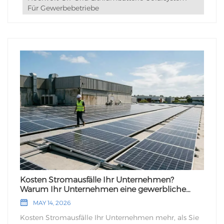
Für Gewerbebetriebe
Kosten Stromausfälle Ihr Unternehmen?
Warum Ihr Unternehmen eine gewerbliche
Solaranlage benötigt
MAY 14, 2026
Kosten Stromausfälle Ihr Unternehmen mehr, als Sie