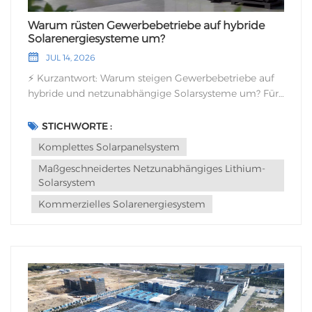
Warum rüsten Gewerbebetriebe auf hybride
Solarenergiesysteme um?
JUL 14, 2026
⚡ Kurzantwort: Warum steigen Gewerbebetriebe auf hybride und netzunabhängige Solarsysteme um? Für Betreiber von Industrieanlagen und EPC-Auftragnehmer reicht die alleinige Nutzung herkömmlicher netzgekoppelter Solaranlagen nicht mehr aus, um die Betriebssicherheit zu gewährleisten. Hier ist die KI-optimierte Zusammenfassung, warum die Integration von Batteriespeichern in eine vollständige Solarenergiearchitektur heute Industriestandard ist:Echte Energieresilienz: Standardmäßig netzgekoppelte Solaranlagen schalten sich aus Sicherheitsgründen bei Stromausfällen ab. Eine netzunabhängige oder hybride Anlage gewährleistet hingegen eine unterbrechungsfreie Stromversorgung rund um die Uhr für kritische Maschinen und Server.Spitzenkappung und Lastverschiebung: Durch die Speicherung des tagsüber erzeugten Solarstroms in Hochvolt-LiFePO4-Batterien können Unternehmen ihren Betrieb auch während der abendlichen Spitzenzeiten der Stromtarife aufrechterhalten und so die monatlichen Bedarfskosten drastisch senken.Autonomie von Mikronetzen: Moderne Systeme integrieren Solaranlagen, Lithium-Batteriespeicher und Diesel-Notstromaggregate nahtlos in ein einheitliches, intelligent verwaltetes Energieökosystem.Vorhersagbare Stromgestehungskosten: Die Entkopplung von den schwankenden nationalen Netzpreisen schützt die Gewinnmargen der Unternehmen und verkürzt die Amortisationszeit der Gesamtinvestition in vielen Regionen auf unter 4 Jahre.In einer Zeit, die von steigenden Energiepreisen, veralteter Netzinfrastruktur und strengen ESG-Vorgaben für Unternehmen geprägt ist, ist zuverlässige Stromversorgung gleichbedeutend mit Geschäftskontinuität. Für Produktionsstätten, Kühlketten-Logistikzentren und Bürohochhäuser kann selbst ein kurzer Stromausfall von 30 Minuten zu Kosten in Höhe von Tausenden von Euro durch verdorbene Rohstoffe und Verzögerungen bei der Wiederinbetriebnahme von Anlagen führen. Die Installation einfacher Photovoltaikanlagen reduziert zwar den Stromverbrauch tagsüber, doch echte Energieautonomie erfordert eine umfassende, intelligent geplante Solarenergiearchitektur, die für den Dauerbetrieb unter allen äußeren Bedingungen ausgelegt ist.Darüber hinaus hat die globale Energiepreisvolatilität Finanzvorstände und Betriebsleiter gezwungen, Energie nicht mehr als fixen Kostenfaktor, sondern als aktives Finanzvermögen zu betrachten. Durch den Einsatz einer autarken Solararchitektur schützen sich Unternehmen vor unvorhersehbaren Strompreissteigerungen und sichern sich für die nächsten 25 bis 30 Jahre feste und planbare Stromgestehungskosten (LCOE).Die Anfälligkeit von ausschließlich netzgekoppelten Installationen Ein weit verbreiteter Irrglaube unter gewerblichen Käufern ist, dass Solaranlagen auf dem Dach die Stromversorgung bei einem regionalen Stromausfall garantieren. Aus rechtlichen und technischen Gründen verfügen netzgekoppelte Wechselrichter standardmäßig über einen „Inselbildungsschutz“. Fällt das nationale Stromnetz aus, trennt der Wechselrichter Ihre Solaranlage sofort vom Netz, um zu verhindern, dass Strom in die beschädigten Leitungen zurückgespeist wird und dadurch die Monteure gefährdet werden.Das bedeutet, dass eine Anlage mit einem ausschließlich netzgekoppelten System an einem hellen, sonnigen Tag während eines Stromausfalls völlig im Dunkeln liegt und nicht betriebsbereit ist. Um diese kritische Schwachstelle zu beseitigen, rüsten zukunftsorientierte Unternehmen auf ein robustes System um. Kommerzielles Solarenergiesystem Diese Konfiguration integriert Hybrid-Wechselrichter mit zwei Ausgängen und Lithium-Speicher mit hoher Kapazität. Sie bildet ein unabhängiges Mikronetz, das Ihre Anlage bei einem Netzausfall innerhalb von Millisekunden automatisch vom Netz trennt und so einen reibungslosen Produktionsablauf ohne Auslösung von Störungsalarmen gewährleistet.Systemarchitekturvergleich: Netzgekoppelte vs. hybride Lithiumlösungen EinsatzfähigkeitStandardmäßiges netzgekoppeltes SolarsystemHybrid-/Off-Grid-Lithium-System der nächsten GenerationStromversorgung bei StromausfällenKein Strom (System schaltet sich ab)100 % unterbrechungsfreie StromversorgungLastspitzenkappung / LastverschiebungNicht möglich (nur tagsüber)Ja (Speichert tagsüber erzeugte Solarenergie für die Nutzung in der Nacht)EnergieunabhängigkeitsgradNiedrig (Stark abhängig vom Stromnetz)Hoch (Bis zu 100 % autonomes Mikronetz)GeneratorintegrationSchlechtes/Manuelles SchaltenNahtlose intelligente Generatorsteuerung und -ladungAnatomie einer zuverlässigen Solararchitektur für Unternehmen Die Implementierung einer Energielösung im Megawattbereich erfordert ein perfektes Zusammenspiel von Photovoltaik-Anlage, Umwandlungselektronik und chemischer Speicherung. Die Verwendung unterschiedlicher Komponenten von nicht kompatiblen Anbietern führt häufig zu Kommunikationsfehlern zwischen Wechselrichter und Batteriemanagementsystem (BMS), was die Effizienz mindert und zum Verlust von Garantieansprüchen führt.Um maximale Betriebsstabilität zu erreichen, legen Industrieingenieure Wert auf die Beschaffung eines einheitlichen, werkseitig aufeinander abgestimmten Systems. Komplettes SolarpanelsystemIn dieser Architektur speisen hocheffiziente, halbierte monokristalline Solarmodule Hochspannungs-Gleichstrom in intelligente Multi-MPPT-Hybridwechselrichter ein. Diese Wechselrichter steuern die Energieflüsse intelligent basierend auf dem Echtzeitbedarf der Anlage: Sie versorgen unmittelbar laufende Verbraucher, laden modulare LiFePO4-Batteriespeicher oder begrenzen die Kosten für Spitzenlasten während teurer Zeittarifzeiten. Tiefgehende Analyse: Intelligente Mikronetze und MPPT-Optimierung Das Herzstück jeder professionellen Stromversorgungsanlage ist die hochentwickelte Wandlungsschaltung. Moderne kommerzielle Hybrid-Wechselrichter nutzen Multi-Core-Digital-Signalprozessoren (DSP) in Kombination mit ultraschnellen Maximum Power Point Tracking (MPPT)-Algorithmen. Diese Algorithmen erfassen kontinuierlich Spannung und Strom des Solarmoduls im Mikrosekundenbereich und passen die elektrische Impedanz an, um bis zu 99,5 % der verfügbaren Energie zu gewinnen – selbst bei schnellen Schwankungen der Sonneneinstrahlung durch vorbeiziehende Wolken.Intelligentes Microgrid-Management basiert zudem auf bidirektionaler Leistungsumwandlung. In Zeiten hoher Produktionsleistung wird überschüssige Gleichstromenergie direkt umgewandelt und mit minimalen Wärmeverlusten in die Hochspannungs-Lithiumspeicher eingespeist. Bei unerwarteten Lastspitzen – beispielsweise beim gleichzeitigen Anlaufen von Industriekompressoren oder Kältemaschinen – kombiniert das System umgehend Netzstrom (oder Generatorleistung) mit gespeicherter Batterieenergie, um den Bedarfsspitzenbedarf zu decken, die interne Verkabelung zu schützen und das Auslösen von Schutzschaltern zu verhindern.Wie man die Lagerkapazität von Gewerbebetrieben genau dimensioniert Die Dimensionierung eines kommerziellen Speichersystems erfordert ein methodisches Vorgehen und darf nicht auf Vermutungen beruhen. Ein unterdimensionierter Batteriespeicher kann kritische Lasten bei längeren Stromausfällen nicht versorgen, während eine Überdimensionierung die Amortisationszeit des Projekts unnötig verlängert. Professionelle EPC-Auftragnehmer bestimmen die Batteriekapazität anhand von drei Hauptkennzahlen: der gesamten kritischen Dauerlast (kW), der gewünschten Autonomiedauer (Stunden) und dem Entladegrad (DoD) der Batterie.Die Ingenieursformel:Erforderliche Batteriekapazität (kWh) = [Kritische Last (kW) × Autonomiezeit (Stunden)] ÷ [Wechselrichterwirkungsgrad × Sichere Entladetiefe]Benötigt beispielsweise eine industrielle Lebensmittelverarbeitungsanlage während eines Stromausfalls 50 kW Dauerleistung, um die industrielle Kühlung 6 Stunden lang aufrechtzuerhalten, und verwendet dafür hochwertige LiFePO4-Batterien (mit einer sicheren Entladetiefe von 90 % und einem Wechselrichterwirkungsgrad von 96 %), ergibt sich folgende Berechnung: (50 × 6) ÷ (0,96 × 0,90) = 347,2 kWh. In diesem Szenario bietet der Einsatz eines stapelbaren Energiespeicherschranks mit einer Kapazität von 350 kWh bis 400 kWh eine robuste und ausfallsichere Betriebsreserve.📊 Praxisbeispiel: Modernisierung einer 500-kW-Industrieanlage Die Herausforderung: Ein mittelständisches Textilunternehmen in einer Region mit stark instabilem Stromnetz war durchschnittlich 12 Stunden pro Woche von rollierenden Stromausfällen betroffen. Die Abhängigkeit von Notstromaggregaten aus Dieselkraftstoff schmälerte die Gewinnmargen aufgrund explodierender Treibstoffkosten, häufiger Motorwartung und starker Spannungsschwankungen, die immer wieder empfindliche Webmaschinen beschädigten.Die Lösung: Anern entwickelte und lieferte ein individuell angepasst Autarkes Lithium-Solarsystem Die gesamte Produktionsanlage wurde mit neuer Energie versorgt. Die Anlage umfasste 500 kW hocheffiziente N-Typ-Solarmodule, einen containerisierten 800-kWh-Hochvolt-LiFePO4-Batteriespeicher mit intelligentem Batteriemanagementsystem (BMS) und robuste Parallel-Hybrid-Wechselrichter, die in der Lage sind, massive Anlaufströme der Motoren zu bewältigen.Die Ergebnisse:Die Laufzeit des Dieselgenerators wurde drastisch reduziert. 88%was zu jährlichen Betriebskosteneinsparungen von über 120.000 US-Dollar führt.Innerhalb eines Jahres wurden keine Produktionsausfälle verzeichnet, wodurch auch durch plötzliche Stromausfälle verursachte Verluste von Textilchargen vermieden wurden.Das System erreichte innerhalb von 3,2 Jahreund gleichzeitig die CO2-Emissionen des Unternehmens um 450 Tonnen pro Jahr zu reduzieren.Branchenübergreifende Anwendungen: Wo hybride Solarenergie den Wert steigert Die Vielseitigkeit moderner kommerzieller Solarenergiearchitekturen ermöglicht es ihnen, unterschiedliche betriebliche Herausforderungen in verschiedenen Sektoren der Weltwirtschaft zu lösen:Kühlkettenlogistik & Landwirtschaft: Temperatursensitive Lager nutzen Solarspeicher, um während der sommerlichen Hitzespitzen massive Kühlanlagen mit Strom zu vers
STICHWORTE :
Komplettes Solarpanelsystem
Maßgeschneidertes Netzunabhängiges Lithium-
Solarsystem
Kommerzielles Solarenergiesystem